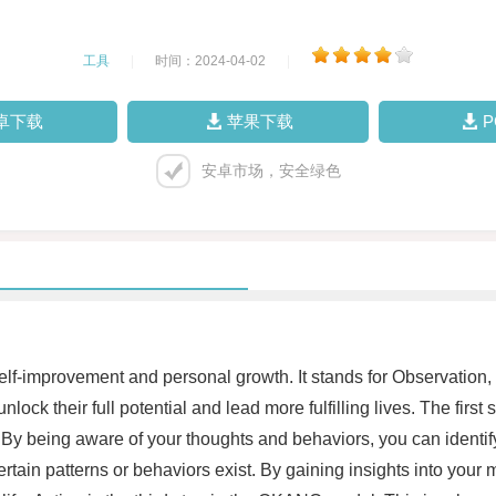
工具
|
时间：2024-04-02
|
卓下载
苹果下载
安卓市场，安全绿色
lf-improvement and personal growth. It stands for Observation
lock their full potential and lead more fulfilling lives. The fir
. By being aware of your thoughts and behaviors, you can identif
ain patterns or behaviors exist. By gaining insights into your m