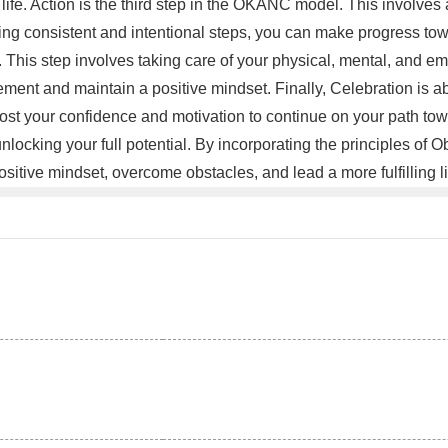
ife. Action is the third step in the OKANC model. This involves
ng consistent and intentional steps, you can make progress tow
. This step involves taking care of your physical, mental, and e
vement and maintain a positive mindset. Finally, Celebration is
oost your confidence and motivation to continue on your path t
locking your full potential. By incorporating the principles of
positive mindset, overcome obstacles, and lead a more fulfilling l
。