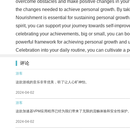
overcome obstacles and make positive changes in your l
the changes needed to achieve personal growth. By taki
Nourishment is essential for sustaining personal growth
spirit, you can support your journey towards self-impro
celebrating your achievements, big or small, you can b
powerful framework for achieving personal growth and un
Celebration into your daily routine, you can cultivate a 
评论
游客
这款游戏的音乐非常优美，听了让人心旷神怡。
2024-04-02
游客
这款加速器VPM应用程序已经为我们带来了无限的流畅体验和安全性保护
2024-04-02