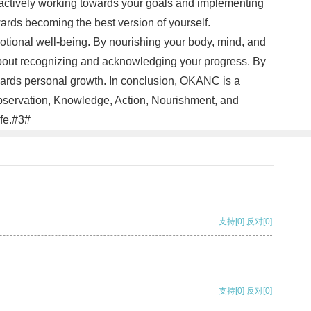
 actively working towards your goals and implementing
ards becoming the best version of yourself.
motional well-being. By nourishing your body, mind, and
 about recognizing and acknowledging your progress. By
owards personal growth. In conclusion, OKANC is a
 Observation, Knowledge, Action, Nourishment, and
ife.#3#
支持
[0]
反对
[0]
支持
[0]
反对
[0]