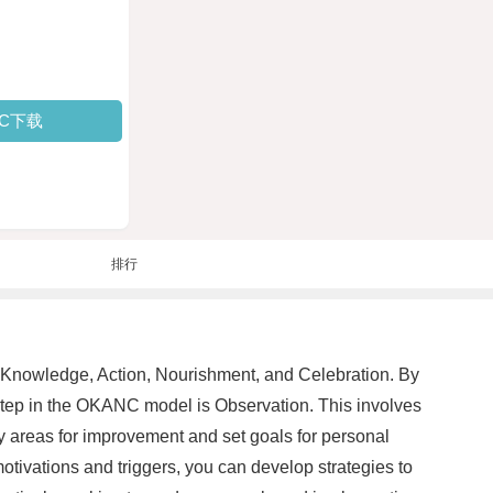
PC下载
排行
, Knowledge, Action, Nourishment, and Celebration. By
st step in the OKANC model is Observation. This involves
y areas for improvement and set goals for personal
otivations and triggers, you can develop strategies to