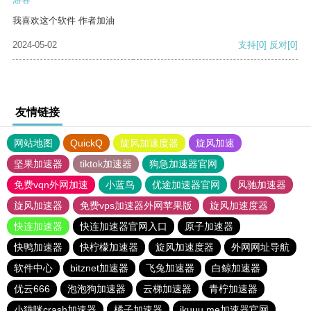
我喜欢这个软件 作者加油
2024-05-02
支持
[0]
反对
[0]
友情链接
网站地图
QuickQ
旋风加速度器
旋风加速
坚果加速器
tiktok加速器
狗急加速器官网
免费vqn外网加速
小蓝鸟
优途加速器官网
风驰加速器
旋风加速器
免费vps加速器外网苹果版
旋风加速度器
快连加速器
快连加速器官网入口
原子加速器
快鸭加速器
快柠檬加速器
旋风加速度器
外网网址导航
软件中心
bitznet加速器
飞兔加速器
白鲸加速器
优云666
泡泡狗加速器
云梯加速器
青柠加速器
小猫咪crash加速器
橘子加速器
ikuuu.me加速器官网