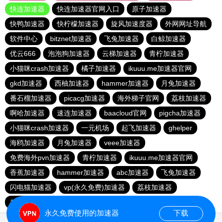
快连加速器
快连加速器官网入口
原子加速器
快鸭加速器
快柠檬加速器
旋风加速度器
外网网址导航
软件中心
bitznet加速器
飞兔加速器
白鲸加速器
优云666
泡泡狗加速器
云梯加速器
青柠加速器
小猫咪crash加速器
橘子加速器
ikuuu.me加速器官网
gkd加速器
西柚加速器
hammer加速器
月兔加速器
番石榴加速器
picacg加速器
海外梯子官网
荔枝加速器
啊哈加速器
速连加速器
baacloud官网
pigcha加速器
小猫咪crash加速器
一元机场
起飞加速器
ghelper
海鸥加速器
月兔加速器
veee加速器
免费海外pvn加速器
青柠加速器
ikuuu.me加速器官网
香蕉加速器
hammer加速器
abc加速器
飞兔加速器
闪电猫加速器
vp(永久免费)加速器
荔枝加速器
起飞加速器
点点加速器
永久免费使用的加速器
下载