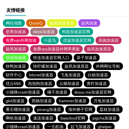
友情链接
网站地图
QuickQ
旋风加速度器
旋风加速
坚果加速器
tiktok加速器
狗急加速器官网
免费vqn外网加速
小蓝鸟
优途加速器官网
风驰加速器
旋风加速器
免费vps加速器外网苹果版
旋风加速度器
快连加速器
快连加速器官网入口
原子加速器
快鸭加速器
快柠檬加速器
旋风加速度器
外网网址导航
软件中心
bitznet加速器
飞兔加速器
白鲸加速器
优云666
泡泡狗加速器
云梯加速器
青柠加速器
小猫咪crash加速器
橘子加速器
ikuuu.me加速器官网
gkd加速器
西柚加速器
hammer加速器
月兔加速器
番石榴加速器
picacg加速器
海外梯子官网
荔枝加速器
啊哈加速器
速连加速器
baacloud官网
pigcha加速器
小猫咪crash加速器
一元机场
起飞加速器
ghelper