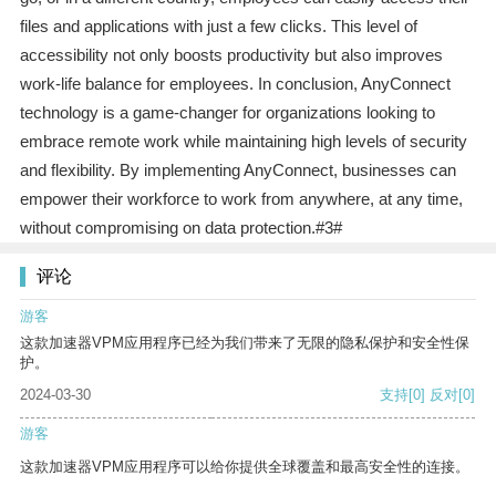
files and applications with just a few clicks. This level of
accessibility not only boosts productivity but also improves
work-life balance for employees. In conclusion, AnyConnect
technology is a game-changer for organizations looking to
embrace remote work while maintaining high levels of security
and flexibility. By implementing AnyConnect, businesses can
empower their workforce to work from anywhere, at any time,
without compromising on data protection.#3#
评论
游客
这款加速器VPM应用程序已经为我们带来了无限的隐私保护和安全性保
护。
2024-03-30
支持
[0]
反对
[0]
游客
这款加速器VPM应用程序可以给你提供全球覆盖和最高安全性的连接。