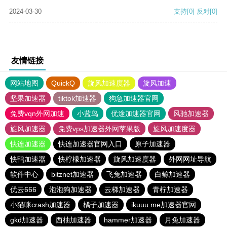
2024-03-30
支持
[0]
反对
[0]
友情链接
网站地图
QuickQ
旋风加速度器
旋风加速
坚果加速器
tiktok加速器
狗急加速器官网
免费vqn外网加速
小蓝鸟
优途加速器官网
风驰加速器
旋风加速器
免费vps加速器外网苹果版
旋风加速度器
快连加速器
快连加速器官网入口
原子加速器
快鸭加速器
快柠檬加速器
旋风加速度器
外网网址导航
软件中心
bitznet加速器
飞兔加速器
白鲸加速器
优云666
泡泡狗加速器
云梯加速器
青柠加速器
小猫咪crash加速器
橘子加速器
ikuuu.me加速器官网
gkd加速器
西柚加速器
hammer加速器
月兔加速器